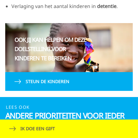
Verlaging van het aantal kinderen in
detentie
.
OOK JIJ KAN HELPEN OM DEZE
DOELSTELLING VOOR
KINDEREN TE BEREIKEN
STEUN DE KINDEREN
LEES OOK
ANDERE PRIORITEITEN VOOR IEDER
KIND
IK DOE EEN GIFT