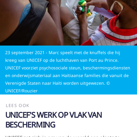
23 september 2021 - Marc speelt met de knuffels die hij
kreeg van UNICEF op de luchthaven van Port au Prince.
UNICEF voorziet psychosociale steun, beschermingsdiensten
en onderwijsmateriaal aan Haïtiaanse families die vanuit de
Verenigde Staten naar Haïti worden uitgewezen. ©
UNICEF/Rouzier
LEES OOK
UNICEF'S WERK OP VLAK VAN
BESCHERMING