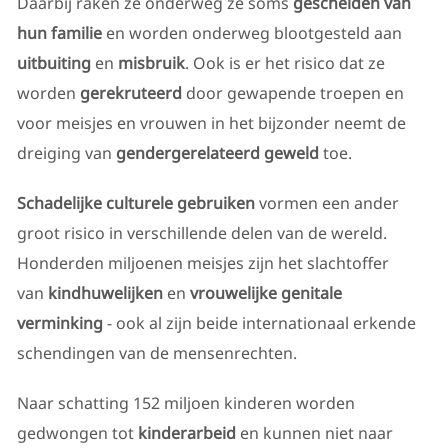
Daarbij raken ze onderweg ze soms
gescheiden van
hun familie
en worden onderweg blootgesteld aan
uitbuiting
en
misbruik
. Ook is er het risico dat ze
worden
gerekruteerd
door gewapende troepen en
voor meisjes en vrouwen in het bijzonder neemt de
dreiging van
gendergerelateerd geweld
toe.
Schadelijke culturele gebruiken
vormen een ander
groot risico in verschillende delen van de wereld.
Honderden miljoenen meisjes zijn het slachtoffer
van
kindhuwelijken
en
vrouwelijke genitale
verminking
- ook al zijn beide internationaal erkende
schendingen van de mensenrechten.
Naar schatting 152 miljoen kinderen worden
gedwongen tot
kinderarbeid
en kunnen niet naar