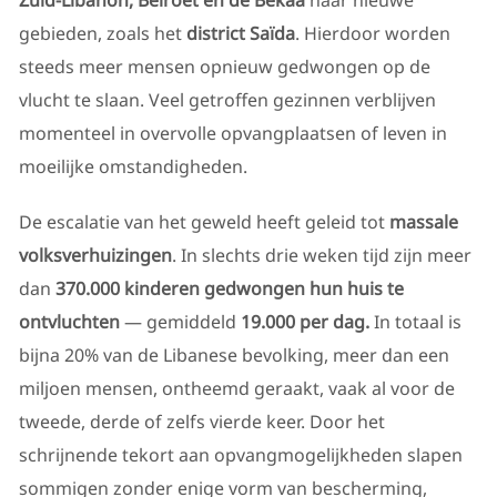
Zuid-Libanon, Beiroet en de Bekaa
naar nieuwe
gebieden, zoals het
district Saïda
. Hierdoor worden
steeds meer mensen opnieuw gedwongen op de
vlucht te slaan. Veel getroffen gezinnen verblijven
momenteel in overvolle opvangplaatsen of leven in
moeilijke omstandigheden.
De escalatie van het geweld heeft geleid tot
massale
volksverhuizingen
. In slechts drie weken tijd zijn meer
dan
370.000 kinderen
gedwongen hun huis te
ontvluchten
— gemiddeld
19.000 per dag.
In totaal is
bijna 20% van de Libanese bevolking, meer dan een
miljoen mensen, ontheemd geraakt, vaak al voor de
tweede, derde of zelfs vierde keer. Door het
schrijnende tekort aan opvangmogelijkheden slapen
sommigen zonder enige vorm van bescherming,